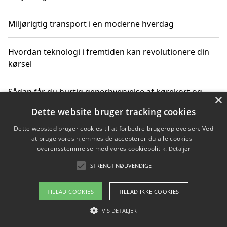
Miljørigtig transport i en moderne hverdag
Hvordan teknologi i fremtiden kan revolutionere din
kørsel
Sådan får du hurtig generhvervelse af kørekort og
×
kører mere miljøvenligt
Dette website bruger tracking cookies
Dette websted bruger cookies til at forbedre brugeroplevelsen. Ved
Sådan lærer du miljørigtig kørsel hos en køreskole i
at bruge vores hjemmeside accepterer du alle cookies i
Gentofte
overensstemmelse med vores cookiepolitik.
Detaljer
STRENGT NØDVENDIGE
Copyright 2026 - Pilanto Aps
TILLAD COOKIES
TILLAD IKKE COOKIES
Om / kontakt
Blog
Betingelser
VIS DETALJER