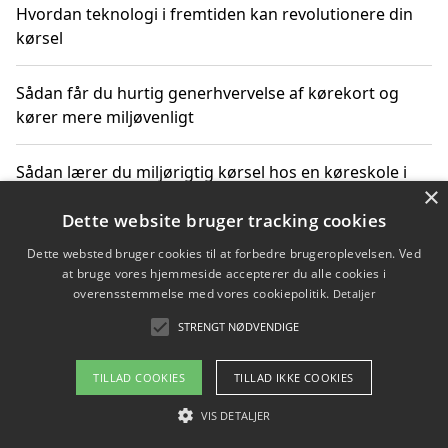
Hvordan teknologi i fremtiden kan revolutionere din
kørsel
Sådan får du hurtig generhvervelse af kørekort og
kører mere miljøvenligt
Sådan lærer du miljørigtig kørsel hos en køreskole i
×
Gentofte
Dette website bruger tracking cookies
Dette websted bruger cookies til at forbedre brugeroplevelsen. Ved
at bruge vores hjemmeside accepterer du alle cookies i
Copyright 2026 - Pilanto Aps
overensstemmelse med vores cookiepolitik.
Detaljer
Om / kontakt
Blog
Betingelser
STRENGT NØDVENDIGE
TILLAD COOKIES
TILLAD IKKE COOKIES
VIS DETALJER