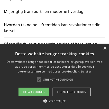
Miljørigtig transport i en moderne hverdag
Hvordan teknologi i fremtiden kan revolutionere din
kørsel
Sådan får du hurtig generhvervelse af kørekort og
×
kører mere miljøvenligt
Dette website bruger tracking cookies
Dette websted bruger cookies til at forbedre brugeroplevelsen. Ved
Sådan lærer du miljørigtig kørsel hos en køreskole i
at bruge vores hjemmeside accepterer du alle cookies i
Gentofte
overensstemmelse med vores cookiepolitik.
Detaljer
STRENGT NØDVENDIGE
Copyright 2026 - Pilanto Aps
TILLAD COOKIES
TILLAD IKKE COOKIES
Om / kontakt
Blog
Betingelser
VIS DETALJER