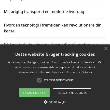
Miljørigtig transport i en moderne hverdag
Hvordan teknologi i fremtiden kan revolutionere din
kørsel
Sådan får du hurtig generhvervelse af kørekort og
×
kører mere miljøvenligt
Dette website bruger tracking cookies
Dette websted bruger cookies til at forbedre brugeroplevelsen. Ved
Sådan lærer du miljørigtig kørsel hos en køreskole i
at bruge vores hjemmeside accepterer du alle cookies i
Gentofte
overensstemmelse med vores cookiepolitik.
Detaljer
STRENGT NØDVENDIGE
Copyright 2026 - Pilanto Aps
TILLAD COOKIES
TILLAD IKKE COOKIES
Om / kontakt
Blog
Betingelser
VIS DETALJER