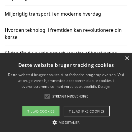
Miljørigtig transport i en moderne hverdag
Hvordan teknologi i fremtiden kan revolutionere din
kørsel
Sådan får du hurtig generhvervelse af kørekort og
×
kører mere miljøvenligt
Dette website bruger tracking cookies
Dette websted bruger cookies til at forbedre brugeroplevelsen. Ved
Sådan lærer du miljørigtig kørsel hos en køreskole i
at bruge vores hjemmeside accepterer du alle cookies i
Gentofte
overensstemmelse med vores cookiepolitik.
Detaljer
STRENGT NØDVENDIGE
Copyright 2026 - Pilanto Aps
TILLAD COOKIES
TILLAD IKKE COOKIES
Om / kontakt
Blog
Betingelser
VIS DETALJER