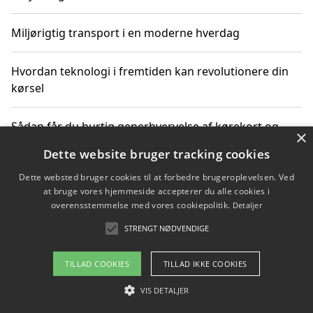
Miljørigtig transport i en moderne hverdag
Hvordan teknologi i fremtiden kan revolutionere din
kørsel
Sådan får du hurtig generhvervelse af kørekort og
×
kører mere miljøvenligt
Dette website bruger tracking cookies
Dette websted bruger cookies til at forbedre brugeroplevelsen. Ved
Sådan lærer du miljørigtig kørsel hos en køreskole i
at bruge vores hjemmeside accepterer du alle cookies i
Gentofte
overensstemmelse med vores cookiepolitik.
Detaljer
STRENGT NØDVENDIGE
Copyright 2026 - Pilanto Aps
TILLAD COOKIES
TILLAD IKKE COOKIES
Om / kontakt
Blog
Betingelser
VIS DETALJER