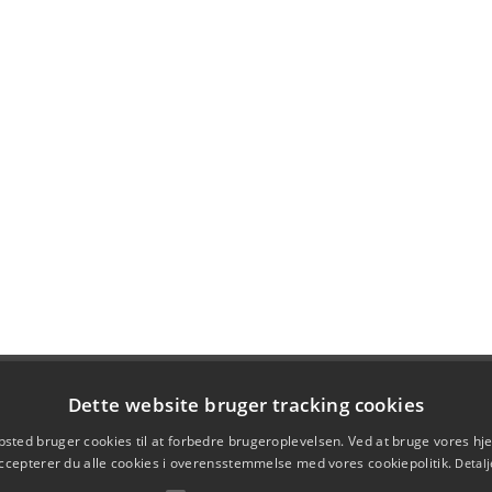
Dette website bruger tracking cookies
sted bruger cookies til at forbedre brugeroplevelsen. Ved at bruge vores 
ccepterer du alle cookies i overensstemmelse med vores cookiepolitik.
Detalj