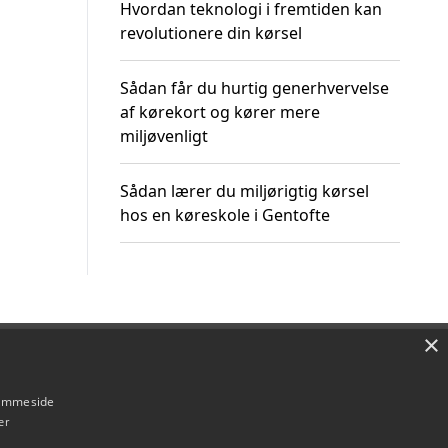
Hvordan teknologi i fremtiden kan
revolutionere din kørsel
Sådan får du hurtig generhvervelse
af kørekort og kører mere
miljøvenligt
Sådan lærer du miljørigtig kørsel
hos en køreskole i Gentofte
×
Om / kontakt
Blog
Betingelser
hjemmeside
er