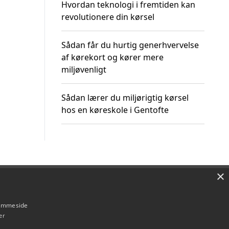
Hvordan teknologi i fremtiden kan
revolutionere din kørsel
Sådan får du hurtig generhvervelse
af kørekort og kører mere
miljøvenligt
Sådan lærer du miljørigtig kørsel
hos en køreskole i Gentofte
×
Om / kontakt
Blog
Betingelser
hjemmeside
er