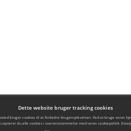
Dette website bruger tracking cookies
sted bruger cookies til at forbedre brugeroplevelsen. Ved at bruge vores 
ccepterer du alle cookies i overensstemmelse med vores cookiepolitik.
Detalj