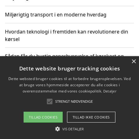
Miljørigtig transport i en moderne hverdag
Hvordan teknologi i fremtiden kan revolutionere din
kørsel
Sådan får du hurtig generhvervelse af kørekort og
×
kører mere miljøvenligt
Dette website bruger tracking cookies
Dette websted bruger cookies til at forbedre brugeroplevelsen. Ved
Sådan lærer du miljørigtig kørsel hos en køreskole i
at bruge vores hjemmeside accepterer du alle cookies i
Gentofte
overensstemmelse med vores cookiepolitik.
Detaljer
STRENGT NØDVENDIGE
Copyright 2026 - Pilanto Aps
TILLAD COOKIES
TILLAD IKKE COOKIES
Om / kontakt
Blog
Betingelser
VIS DETALJER