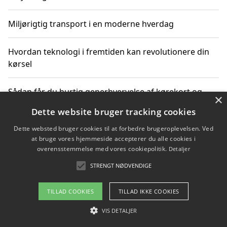
Miljørigtig transport i en moderne hverdag
Hvordan teknologi i fremtiden kan revolutionere din
kørsel
Sådan får du hurtig generhvervelse af kørekort og
×
kører mere miljøvenligt
Dette website bruger tracking cookies
Dette websted bruger cookies til at forbedre brugeroplevelsen. Ved
Sådan lærer du miljørigtig kørsel hos en køreskole i
at bruge vores hjemmeside accepterer du alle cookies i
Gentofte
overensstemmelse med vores cookiepolitik.
Detaljer
STRENGT NØDVENDIGE
Copyright 2026 - Pilanto Aps
TILLAD COOKIES
TILLAD IKKE COOKIES
Om / kontakt
Blog
Betingelser
VIS DETALJER