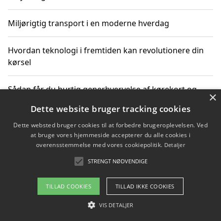
Miljørigtig transport i en moderne hverdag
Hvordan teknologi i fremtiden kan revolutionere din
kørsel
Sådan får du hurtig generhvervelse af kørekort og
×
kører mere miljøvenligt
Dette website bruger tracking cookies
Dette websted bruger cookies til at forbedre brugeroplevelsen. Ved
Sådan lærer du miljørigtig kørsel hos en køreskole i
at bruge vores hjemmeside accepterer du alle cookies i
Gentofte
overensstemmelse med vores cookiepolitik.
Detaljer
STRENGT NØDVENDIGE
Copyright 2026 - Pilanto Aps
TILLAD COOKIES
TILLAD IKKE COOKIES
Om / kontakt
Blog
Betingelser
VIS DETALJER