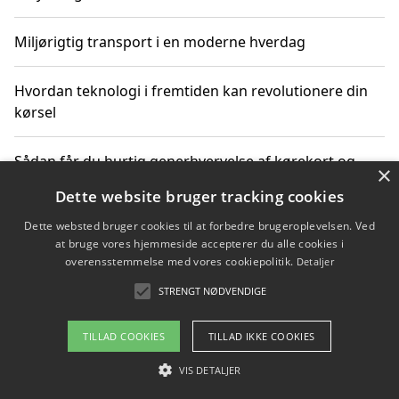
Miljørigtig transport i en moderne hverdag
Hvordan teknologi i fremtiden kan revolutionere din
kørsel
Sådan får du hurtig generhvervelse af kørekort og
×
kører mere miljøvenligt
Dette website bruger tracking cookies
Dette websted bruger cookies til at forbedre brugeroplevelsen. Ved
Sådan lærer du miljørigtig kørsel hos en køreskole i
at bruge vores hjemmeside accepterer du alle cookies i
Gentofte
overensstemmelse med vores cookiepolitik.
Detaljer
STRENGT NØDVENDIGE
Copyright 2026 - Pilanto Aps
TILLAD COOKIES
TILLAD IKKE COOKIES
Om / kontakt
Blog
Betingelser
VIS DETALJER