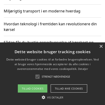
Miljørigtig transport i en moderne hverdag
Hvordan teknologi i fremtiden kan revolutionere din
kørsel
Sådan får du hurtig generhvervelse af kørekort og
×
kører mere miljøvenligt
Dette website bruger tracking cookies
Dette websted bruger cookies til at forbedre brugeroplevelsen. Ved
Sådan lærer du miljørigtig kørsel hos en køreskole i
at bruge vores hjemmeside accepterer du alle cookies i
Gentofte
overensstemmelse med vores cookiepolitik.
Detaljer
STRENGT NØDVENDIGE
Copyright 2026 - Pilanto Aps
TILLAD COOKIES
TILLAD IKKE COOKIES
Om / kontakt
Blog
Betingelser
VIS DETALJER