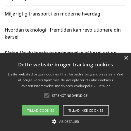
Miljørigtig transport i en moderne hverdag
Hvordan teknologi i fremtiden kan revolutionere din
kørsel
Sådan får du hurtig generhvervelse af kørekort og
×
kører mere miljøvenligt
Dette website bruger tracking cookies
Dette websted bruger cookies til at forbedre brugeroplevelsen. Ved
Sådan lærer du miljørigtig kørsel hos en køreskole i
at bruge vores hjemmeside accepterer du alle cookies i
Gentofte
overensstemmelse med vores cookiepolitik.
Detaljer
STRENGT NØDVENDIGE
Copyright 2026 - Pilanto Aps
TILLAD COOKIES
TILLAD IKKE COOKIES
Om / kontakt
Blog
Betingelser
VIS DETALJER