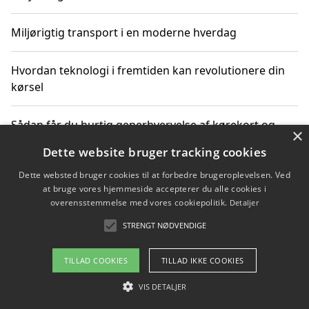
Miljørigtig transport i en moderne hverdag
Hvordan teknologi i fremtiden kan revolutionere din
kørsel
Sådan får du hurtig generhvervelse af kørekort og
×
kører mere miljøvenligt
Dette website bruger tracking cookies
Dette websted bruger cookies til at forbedre brugeroplevelsen. Ved
Sådan lærer du miljørigtig kørsel hos en køreskole i
at bruge vores hjemmeside accepterer du alle cookies i
Gentofte
overensstemmelse med vores cookiepolitik.
Detaljer
STRENGT NØDVENDIGE
Copyright 2026 - Pilanto Aps
TILLAD COOKIES
TILLAD IKKE COOKIES
Om / kontakt
Blog
Betingelser
VIS DETALJER