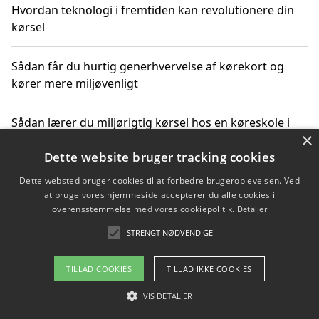
Hvordan teknologi i fremtiden kan revolutionere din
kørsel
Sådan får du hurtig generhvervelse af kørekort og
kører mere miljøvenligt
Sådan lærer du miljørigtig kørsel hos en køreskole i
×
Gentofte
Dette website bruger tracking cookies
Dette websted bruger cookies til at forbedre brugeroplevelsen. Ved
at bruge vores hjemmeside accepterer du alle cookies i
Copyright 2026 - Pilanto Aps
overensstemmelse med vores cookiepolitik.
Detaljer
Om / kontakt
Blog
Betingelser
STRENGT NØDVENDIGE
TILLAD COOKIES
TILLAD IKKE COOKIES
VIS DETALJER