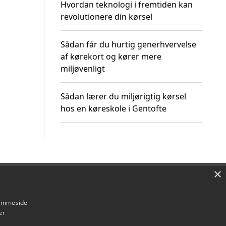
Hvordan teknologi i fremtiden kan
revolutionere din kørsel
Sådan får du hurtig generhvervelse
af kørekort og kører mere
miljøvenligt
Sådan lærer du miljørigtig kørsel
hos en køreskole i Gentofte
×
Om / kontakt
Blog
Betingelser
hjemmeside
er