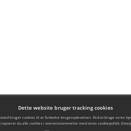
Dette website bruger tracking cookies
sted bruger cookies til at forbedre brugeroplevelsen. Ved at bruge vores 
ccepterer du alle cookies i overensstemmelse med vores cookiepolitik.
Detalj