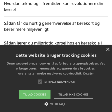
Hvordan teknologi i fremtiden kan revolutionere din
kørsel
Sådan får du hurtig generhvervelse af kørekort og
kører mere miljøvenligt
Sådan lærer du miljørigtig kørsel hos en køreskole i
×
Gentofte
Dette website bruger tracking cookies
Dette websted bruger cookies til at forbedre brugeroplevelsen. Ved
at bruge vores hjemmeside accepterer du alle cookies i
Copyright 2026 - Pilanto Aps
overensstemmelse med vores cookiepolitik.
Detaljer
Om / kontakt
Blog
Betingelser
STRENGT NØDVENDIGE
TILLAD COOKIES
TILLAD IKKE COOKIES
VIS DETALJER