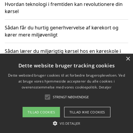
Hvordan teknologi i fremtiden kan revolutionere din
kørsel
Sådan får du hurtig generhvervelse af kørekort og
kører mere miljøvenligt
Sådan lærer du miljørigtig kørsel hos en køreskole i
×
Gentofte
Dette website bruger tracking cookies
Dette websted bruger cookies til at forbedre brugeroplevelsen. Ved
at bruge vores hjemmeside accepterer du alle cookies i
Copyright 2026 - Pilanto Aps
overensstemmelse med vores cookiepolitik.
Detaljer
Om / kontakt
Blog
Betingelser
STRENGT NØDVENDIGE
TILLAD COOKIES
TILLAD IKKE COOKIES
VIS DETALJER