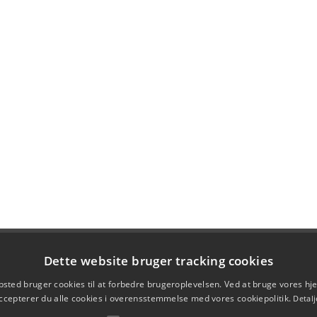
Dette website bruger tracking cookies
sted bruger cookies til at forbedre brugeroplevelsen. Ved at bruge vores 
ccepterer du alle cookies i overensstemmelse med vores cookiepolitik.
Detalj