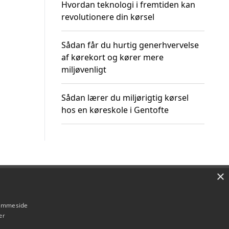
Hvordan teknologi i fremtiden kan
revolutionere din kørsel
Sådan får du hurtig generhvervelse
af kørekort og kører mere
miljøvenligt
Sådan lærer du miljørigtig kørsel
hos en køreskole i Gentofte
×
Om / kontakt
Blog
Betingelser
hjemmeside
er