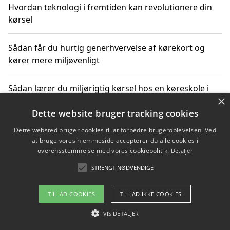
Hvordan teknologi i fremtiden kan revolutionere din
kørsel
Sådan får du hurtig generhvervelse af kørekort og
kører mere miljøvenligt
Sådan lærer du miljørigtig kørsel hos en køreskole i
×
Gentofte
Dette website bruger tracking cookies
Dette websted bruger cookies til at forbedre brugeroplevelsen. Ved
at bruge vores hjemmeside accepterer du alle cookies i
Copyright 2026 - Pilanto Aps
overensstemmelse med vores cookiepolitik.
Detaljer
Om / kontakt
Blog
Betingelser
STRENGT NØDVENDIGE
TILLAD COOKIES
TILLAD IKKE COOKIES
VIS DETALJER