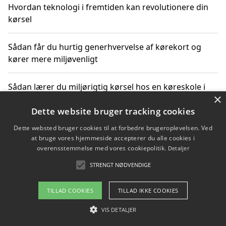
Hvordan teknologi i fremtiden kan revolutionere din
kørsel
Sådan får du hurtig generhvervelse af kørekort og
kører mere miljøvenligt
Sådan lærer du miljørigtig kørsel hos en køreskole i
×
Gentofte
Dette website bruger tracking cookies
Dette websted bruger cookies til at forbedre brugeroplevelsen. Ved
at bruge vores hjemmeside accepterer du alle cookies i
Copyright 2026 - Pilanto Aps
overensstemmelse med vores cookiepolitik.
Detaljer
Om / kontakt
Blog
Betingelser
STRENGT NØDVENDIGE
TILLAD COOKIES
TILLAD IKKE COOKIES
VIS DETALJER