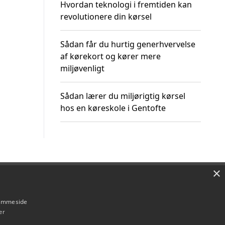
Hvordan teknologi i fremtiden kan
revolutionere din kørsel
Sådan får du hurtig generhvervelse
af kørekort og kører mere
miljøvenligt
Sådan lærer du miljørigtig kørsel
hos en køreskole i Gentofte
×
Om / kontakt
Blog
Betingelser
hjemmeside
er