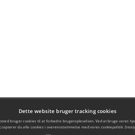
Dette website bruger tracking cookies
sted bruger cookies til at forbedre brugeroplevelsen. Ved at bruge vores 
ccepterer du alle cookies i overensstemmelse med vores cookiepolitik.
Detalj