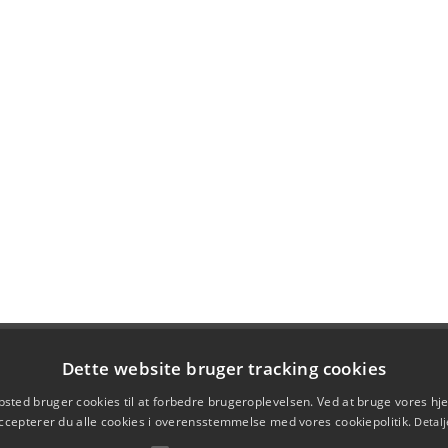
Dette website bruger tracking cookies
sted bruger cookies til at forbedre brugeroplevelsen. Ved at bruge vores 
ccepterer du alle cookies i overensstemmelse med vores cookiepolitik.
Detalj