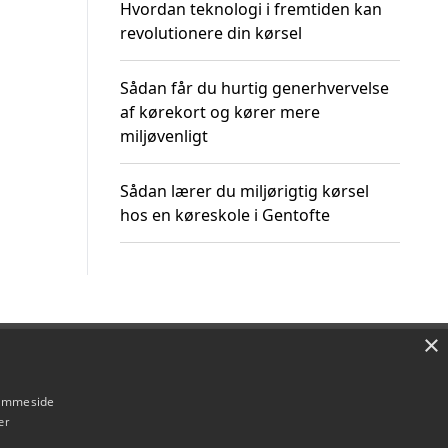
Hvordan teknologi i fremtiden kan
revolutionere din kørsel
Sådan får du hurtig generhvervelse
af kørekort og kører mere
miljøvenligt
Sådan lærer du miljørigtig kørsel
hos en køreskole i Gentofte
×
Om / kontakt
Blog
Betingelser
hjemmeside
er