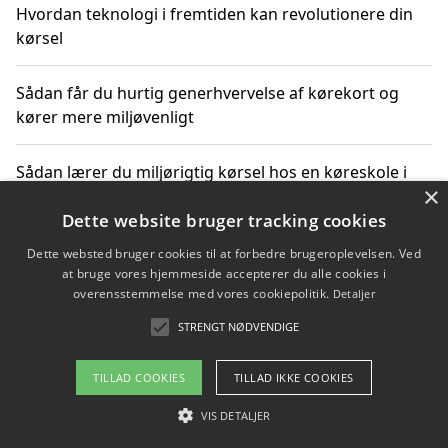
Hvordan teknologi i fremtiden kan revolutionere din
kørsel
Sådan får du hurtig generhvervelse af kørekort og
kører mere miljøvenligt
Sådan lærer du miljørigtig kørsel hos en køreskole i
×
Gentofte
Dette website bruger tracking cookies
Dette websted bruger cookies til at forbedre brugeroplevelsen. Ved
at bruge vores hjemmeside accepterer du alle cookies i
Copyright 2026 - Pilanto Aps
overensstemmelse med vores cookiepolitik.
Detaljer
Om / kontakt
Blog
Betingelser
STRENGT NØDVENDIGE
TILLAD COOKIES
TILLAD IKKE COOKIES
VIS DETALJER