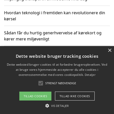
Hvordan teknologi i fremtiden kan revolutionere din
kørsel
Sådan får du hurtig generhvervelse af kørekort og
kører mere miljøvenligt
×
Sådan lærer du miljørigtig kørsel hos en køreskole i
Dette website bruger tracking cookies
Gentofte
Dette websted bruger cookies til at forbedre brugeroplevelsen. Ved
at bruge vores hjemmeside accepterer du alle cookies i
overensstemmelse med vores cookiepolitik.
Detaljer
Copyright 2026 - Pilanto Aps
STRENGT NØDVENDIGE
Om / kontakt
Blog
Betingelser
TILLAD COOKIES
TILLAD IKKE COOKIES
VIS DETALJER