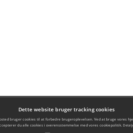
Dette website bruger tracking cookies
sted bruger cookies til at forbedre brugeroplevelsen. Ved at bruge vores 
ccepterer du alle cookies i overensstemmelse med vores cookiepolitik.
Detalj