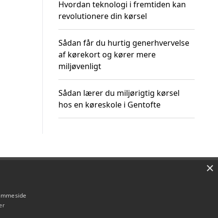
Hvordan teknologi i fremtiden kan
revolutionere din kørsel
Sådan får du hurtig generhvervelse
af kørekort og kører mere
miljøvenligt
Sådan lærer du miljørigtig kørsel
hos en køreskole i Gentofte
×
Om / kontakt
Blog
Betingelser
hjemmeside
er