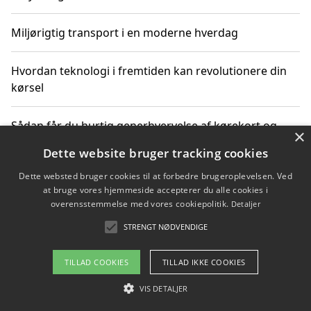
Miljørigtig transport i en moderne hverdag
Hvordan teknologi i fremtiden kan revolutionere din
kørsel
Sådan får du hurtig generhvervelse af kørekort og
×
kører mere miljøvenligt
Dette website bruger tracking cookies
Dette websted bruger cookies til at forbedre brugeroplevelsen. Ved
Sådan lærer du miljørigtig kørsel hos en køreskole i
at bruge vores hjemmeside accepterer du alle cookies i
Gentofte
overensstemmelse med vores cookiepolitik.
Detaljer
STRENGT NØDVENDIGE
Copyright 2026 - Pilanto Aps
TILLAD COOKIES
TILLAD IKKE COOKIES
Om / kontakt
Blog
Betingelser
VIS DETALJER