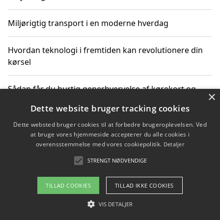
Miljørigtig transport i en moderne hverdag
Hvordan teknologi i fremtiden kan revolutionere din
kørsel
Sådan får du hurtig generhvervelse af kørekort og
×
kører mere miljøvenligt
Dette website bruger tracking cookies
Dette websted bruger cookies til at forbedre brugeroplevelsen. Ved
Sådan lærer du miljørigtig kørsel hos en køreskole i
at bruge vores hjemmeside accepterer du alle cookies i
Gentofte
overensstemmelse med vores cookiepolitik.
Detaljer
STRENGT NØDVENDIGE
Copyright 2026 - Pilanto Aps
TILLAD COOKIES
TILLAD IKKE COOKIES
Om / kontakt
Blog
Betingelser
VIS DETALJER