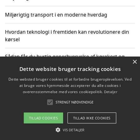
Miljørigtig transport i en moderne hverdag
Hvordan teknologi i fremtiden kan revolutionere din
kørsel
Sådan får du hurtig generhvervelse af kørekort og
×
kører mere miljøvenligt
Dette website bruger tracking cookies
Dette websted bruger cookies til at forbedre brugeroplevelsen. Ved
Sådan lærer du miljørigtig kørsel hos en køreskole i
at bruge vores hjemmeside accepterer du alle cookies i
Gentofte
overensstemmelse med vores cookiepolitik.
Detaljer
STRENGT NØDVENDIGE
Copyright 2026 - Pilanto Aps
TILLAD COOKIES
TILLAD IKKE COOKIES
Om / kontakt
Blog
Betingelser
VIS DETALJER