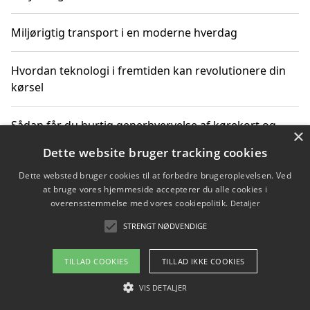
Miljørigtig transport i en moderne hverdag
Hvordan teknologi i fremtiden kan revolutionere din
kørsel
Sådan får du hurtig generhvervelse af kørekort og
×
kører mere miljøvenligt
Dette website bruger tracking cookies
Dette websted bruger cookies til at forbedre brugeroplevelsen. Ved
Sådan lærer du miljørigtig kørsel hos en køreskole i
at bruge vores hjemmeside accepterer du alle cookies i
Gentofte
overensstemmelse med vores cookiepolitik.
Detaljer
STRENGT NØDVENDIGE
Copyright 2026 - Pilanto Aps
TILLAD COOKIES
TILLAD IKKE COOKIES
Om / kontakt
Blog
Betingelser
VIS DETALJER