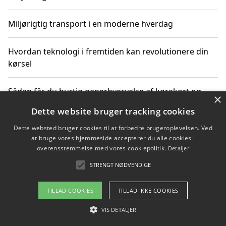
Miljørigtig transport i en moderne hverdag
Hvordan teknologi i fremtiden kan revolutionere din
kørsel
Sådan får du hurtig generhvervelse af kørekort og
×
kører mere miljøvenligt
Dette website bruger tracking cookies
Dette websted bruger cookies til at forbedre brugeroplevelsen. Ved
Sådan lærer du miljørigtig kørsel hos en køreskole i
at bruge vores hjemmeside accepterer du alle cookies i
Gentofte
overensstemmelse med vores cookiepolitik.
Detaljer
STRENGT NØDVENDIGE
Copyright 2026 - Pilanto Aps
TILLAD COOKIES
TILLAD IKKE COOKIES
Om / kontakt
Blog
Betingelser
VIS DETALJER