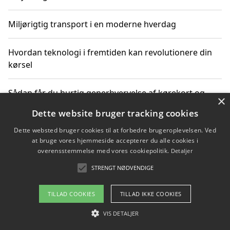
Miljørigtig transport i en moderne hverdag
Hvordan teknologi i fremtiden kan revolutionere din
kørsel
Sådan får du hurtig generhvervelse af kørekort og
×
kører mere miljøvenligt
Dette website bruger tracking cookies
Dette websted bruger cookies til at forbedre brugeroplevelsen. Ved
Sådan lærer du miljørigtig kørsel hos en køreskole i
at bruge vores hjemmeside accepterer du alle cookies i
Gentofte
overensstemmelse med vores cookiepolitik.
Detaljer
STRENGT NØDVENDIGE
Copyright 2026 - Pilanto Aps
TILLAD COOKIES
TILLAD IKKE COOKIES
Om / kontakt
Blog
Betingelser
VIS DETALJER