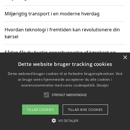
Miljørigtig transport i en moderne hverdag
Hvordan teknologi i fremtiden kan revolutionere din
kørsel
Sådan får du hurtig generhvervelse af kørekort og
×
kører mere miljøvenligt
Dette website bruger tracking cookies
Dette websted bruger cookies til at forbedre brugeroplevelsen. Ved
Sådan lærer du miljørigtig kørsel hos en køreskole i
at bruge vores hjemmeside accepterer du alle cookies i
Gentofte
overensstemmelse med vores cookiepolitik.
Detaljer
STRENGT NØDVENDIGE
Copyright 2026 - Pilanto Aps
TILLAD COOKIES
TILLAD IKKE COOKIES
Om / kontakt
Blog
Betingelser
VIS DETALJER