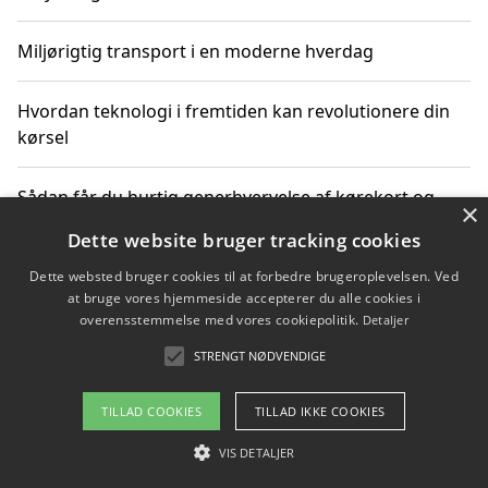
Miljørigtig transport i en moderne hverdag
Hvordan teknologi i fremtiden kan revolutionere din
kørsel
Sådan får du hurtig generhvervelse af kørekort og
×
kører mere miljøvenligt
Dette website bruger tracking cookies
Dette websted bruger cookies til at forbedre brugeroplevelsen. Ved
Sådan lærer du miljørigtig kørsel hos en køreskole i
at bruge vores hjemmeside accepterer du alle cookies i
Gentofte
overensstemmelse med vores cookiepolitik.
Detaljer
STRENGT NØDVENDIGE
Copyright 2026 - Pilanto Aps
TILLAD COOKIES
TILLAD IKKE COOKIES
Om / kontakt
Blog
Betingelser
VIS DETALJER