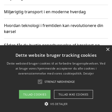
Miljørigtig transport i en moderne hverdag
Hvordan teknologi i fremtiden kan revolutionere din
kørsel
Sådan får du hurtig generhvervelse af kørekort og
×
kører mere miljøvenligt
Dette website bruger tracking cookies
Dette websted bruger cookies til at forbedre brugeroplevelsen. Ved
Sådan lærer du miljørigtig kørsel hos en køreskole i
at bruge vores hjemmeside accepterer du alle cookies i
Gentofte
overensstemmelse med vores cookiepolitik.
Detaljer
STRENGT NØDVENDIGE
Copyright 2026 - Pilanto Aps
TILLAD COOKIES
TILLAD IKKE COOKIES
Om / kontakt
Blog
Betingelser
VIS DETALJER