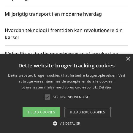
Miljørigtig transport i en moderne hverdag
Hvordan teknologi i fremtiden kan revolutionere din
kørsel
Sådan får du hurtig generhvervelse af kørekort og
×
kører mere miljøvenligt
Dette website bruger tracking cookies
Dette websted bruger cookies til at forbedre brugeroplevelsen. Ved
Sådan lærer du miljørigtig kørsel hos en køreskole i
at bruge vores hjemmeside accepterer du alle cookies i
Gentofte
overensstemmelse med vores cookiepolitik.
Detaljer
STRENGT NØDVENDIGE
Copyright 2026 - Pilanto Aps
TILLAD COOKIES
TILLAD IKKE COOKIES
Om / kontakt
Blog
Betingelser
VIS DETALJER