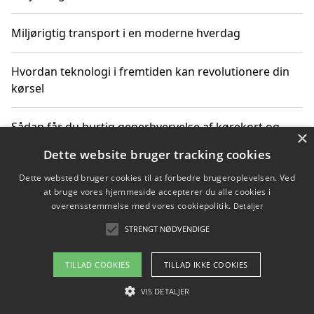
Miljørigtig transport i en moderne hverdag
Hvordan teknologi i fremtiden kan revolutionere din
kørsel
Sådan får du hurtig generhvervelse af kørekort og
×
kører mere miljøvenligt
Dette website bruger tracking cookies
Dette websted bruger cookies til at forbedre brugeroplevelsen. Ved
Sådan lærer du miljørigtig kørsel hos en køreskole i
at bruge vores hjemmeside accepterer du alle cookies i
Gentofte
overensstemmelse med vores cookiepolitik.
Detaljer
STRENGT NØDVENDIGE
Copyright 2026 - Pilanto Aps
TILLAD COOKIES
TILLAD IKKE COOKIES
Om / kontakt
Blog
Betingelser
VIS DETALJER