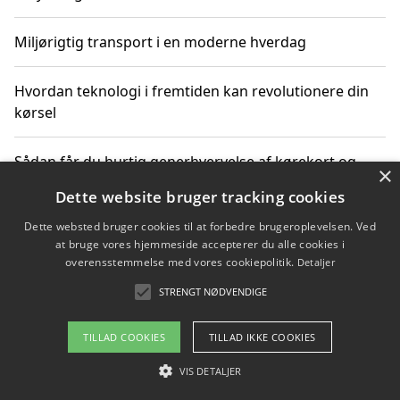
Miljørigtig transport i en moderne hverdag
Hvordan teknologi i fremtiden kan revolutionere din
kørsel
Sådan får du hurtig generhvervelse af kørekort og
×
kører mere miljøvenligt
Dette website bruger tracking cookies
Dette websted bruger cookies til at forbedre brugeroplevelsen. Ved
Sådan lærer du miljørigtig kørsel hos en køreskole i
at bruge vores hjemmeside accepterer du alle cookies i
Gentofte
overensstemmelse med vores cookiepolitik.
Detaljer
STRENGT NØDVENDIGE
Copyright 2026 - Pilanto Aps
TILLAD COOKIES
TILLAD IKKE COOKIES
Om / kontakt
Blog
Betingelser
VIS DETALJER