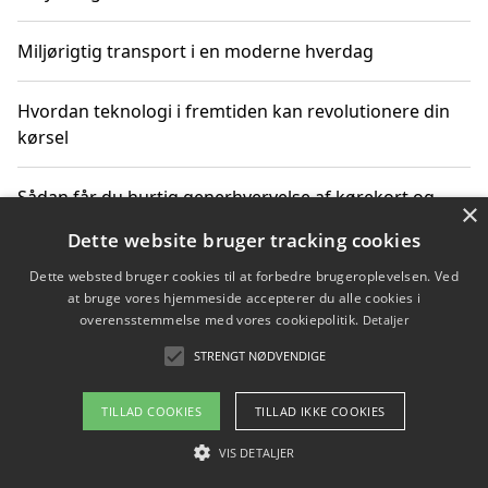
Miljørigtig transport i en moderne hverdag
Hvordan teknologi i fremtiden kan revolutionere din
kørsel
Sådan får du hurtig generhvervelse af kørekort og
×
kører mere miljøvenligt
Dette website bruger tracking cookies
Dette websted bruger cookies til at forbedre brugeroplevelsen. Ved
Sådan lærer du miljørigtig kørsel hos en køreskole i
at bruge vores hjemmeside accepterer du alle cookies i
Gentofte
overensstemmelse med vores cookiepolitik.
Detaljer
STRENGT NØDVENDIGE
Copyright 2026 - Pilanto Aps
TILLAD COOKIES
TILLAD IKKE COOKIES
Om / kontakt
Blog
Betingelser
VIS DETALJER