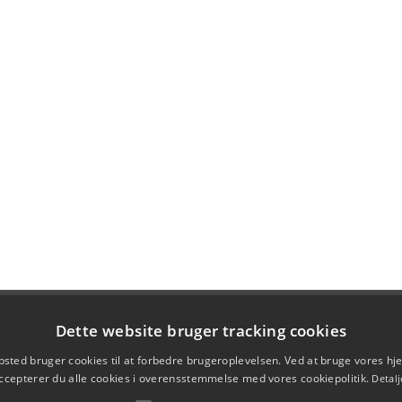
Dette website bruger tracking cookies
sted bruger cookies til at forbedre brugeroplevelsen. Ved at bruge vores 
ccepterer du alle cookies i overensstemmelse med vores cookiepolitik.
Detalj