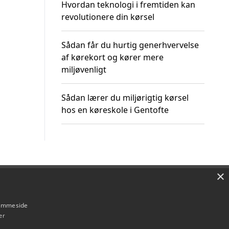
Hvordan teknologi i fremtiden kan
revolutionere din kørsel
Sådan får du hurtig generhvervelse
af kørekort og kører mere
miljøvenligt
Sådan lærer du miljørigtig kørsel
hos en køreskole i Gentofte
×
Om / kontakt
Blog
Betingelser
hjemmeside
er