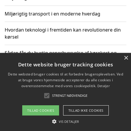
Miljørigtig transport i en moderne hverdag
Hvordan teknologi i fremtiden kan revolutionere din
kørsel
Sådan får du hurtig generhvervelse af kørekort og
×
kører mere miljøvenligt
Dette website bruger tracking cookies
Dette websted bruger cookies til at forbedre brugeroplevelsen. Ved
Sådan lærer du miljørigtig kørsel hos en køreskole i
at bruge vores hjemmeside accepterer du alle cookies i
Gentofte
overensstemmelse med vores cookiepolitik.
Detaljer
STRENGT NØDVENDIGE
Copyright 2026 - Pilanto Aps
TILLAD COOKIES
TILLAD IKKE COOKIES
Om / kontakt
Blog
Betingelser
VIS DETALJER