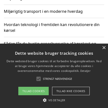
Miljørigtig transport i en moderne hverdag
Hvordan teknologi i fremtiden kan revolutionere din
kørsel
Sådan får du hurtig generhvervelse af kørekort og
×
kører mere miljøvenligt
Dette website bruger tracking cookies
Dette websted bruger cookies til at forbedre brugeroplevelsen. Ved
Sådan lærer du miljørigtig kørsel hos en køreskole i
at bruge vores hjemmeside accepterer du alle cookies i
Gentofte
overensstemmelse med vores cookiepolitik.
Detaljer
STRENGT NØDVENDIGE
Copyright 2026 - Pilanto Aps
TILLAD COOKIES
TILLAD IKKE COOKIES
Om / kontakt
Blog
Betingelser
VIS DETALJER