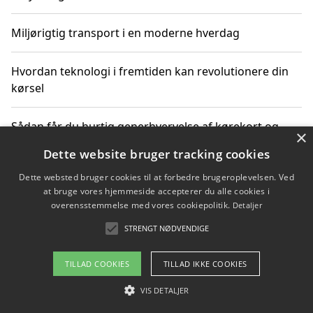
Miljørigtig transport i en moderne hverdag
Hvordan teknologi i fremtiden kan revolutionere din
kørsel
Sådan får du hurtig generhvervelse af kørekort og
×
kører mere miljøvenligt
Dette website bruger tracking cookies
Dette websted bruger cookies til at forbedre brugeroplevelsen. Ved
Sådan lærer du miljørigtig kørsel hos en køreskole i
at bruge vores hjemmeside accepterer du alle cookies i
Gentofte
overensstemmelse med vores cookiepolitik.
Detaljer
STRENGT NØDVENDIGE
Copyright 2026 - Pilanto Aps
TILLAD COOKIES
TILLAD IKKE COOKIES
Om / kontakt
Blog
Betingelser
VIS DETALJER