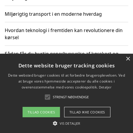
Miljørigtig transport i en moderne hverdag
Hvordan teknologi i fremtiden kan revolutionere din
kørsel
Sådan får du hurtig generhvervelse af kørekort og
×
kører mere miljøvenligt
Dette website bruger tracking cookies
Dette websted bruger cookies til at forbedre brugeroplevelsen. Ved
Sådan lærer du miljørigtig kørsel hos en køreskole i
at bruge vores hjemmeside accepterer du alle cookies i
Gentofte
overensstemmelse med vores cookiepolitik.
Detaljer
STRENGT NØDVENDIGE
Copyright 2026 - Pilanto Aps
TILLAD COOKIES
TILLAD IKKE COOKIES
Om / kontakt
Blog
Betingelser
VIS DETALJER