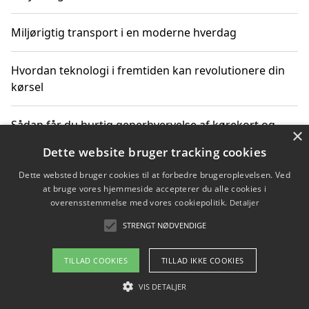
Miljørigtig transport i en moderne hverdag
Hvordan teknologi i fremtiden kan revolutionere din
kørsel
Sådan får du hurtig generhvervelse af kørekort og
×
kører mere miljøvenligt
Dette website bruger tracking cookies
Dette websted bruger cookies til at forbedre brugeroplevelsen. Ved
Sådan lærer du miljørigtig kørsel hos en køreskole i
at bruge vores hjemmeside accepterer du alle cookies i
Gentofte
overensstemmelse med vores cookiepolitik.
Detaljer
STRENGT NØDVENDIGE
Copyright 2026 - Pilanto Aps
TILLAD COOKIES
TILLAD IKKE COOKIES
Om / kontakt
Blog
Betingelser
VIS DETALJER