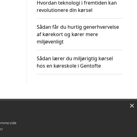
Hvordan teknologi i fremtiden kan
revolutionere din kørsel
Sådan får du hurtig generhvervelse
af kørekort og kører mere
miljøvenligt
Sådan lærer du miljørigtig kørsel
hos en køreskole i Gentofte
×
Om / kontakt
Blog
Betingelser
hjemmeside
er