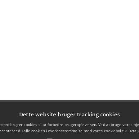
Dette website bruger tracking cookies
sted bruger cookies til at forbedre brugeroplevelsen. Ved at bruge vores 
ccepterer du alle cookies i overensstemmelse med vores cookiepolitik.
Detalj