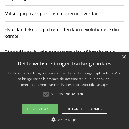
Miljørigtig transport i en moderne hverdag
Hvordan teknologi i fremtiden kan revolutionere din
kørsel
Sådan får du hurtig generhvervelse af kørekort og
×
kører mere miljøvenligt
Dette website bruger tracking cookies
Dette websted bruger cookies til at forbedre brugeroplevelsen. Ved
Sådan lærer du miljørigtig kørsel hos en køreskole i
at bruge vores hjemmeside accepterer du alle cookies i
Gentofte
overensstemmelse med vores cookiepolitik.
Detaljer
STRENGT NØDVENDIGE
Copyright 2026 - Pilanto Aps
TILLAD COOKIES
TILLAD IKKE COOKIES
Om / kontakt
Blog
Betingelser
VIS DETALJER