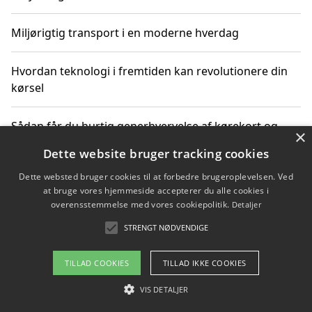
Miljørigtig transport i en moderne hverdag
Hvordan teknologi i fremtiden kan revolutionere din
kørsel
Sådan får du hurtig generhvervelse af kørekort og
×
kører mere miljøvenligt
Dette website bruger tracking cookies
Dette websted bruger cookies til at forbedre brugeroplevelsen. Ved
Sådan lærer du miljørigtig kørsel hos en køreskole i
at bruge vores hjemmeside accepterer du alle cookies i
Gentofte
overensstemmelse med vores cookiepolitik.
Detaljer
STRENGT NØDVENDIGE
Copyright 2026 - Pilanto Aps
TILLAD COOKIES
TILLAD IKKE COOKIES
Om / kontakt
Blog
Betingelser
VIS DETALJER