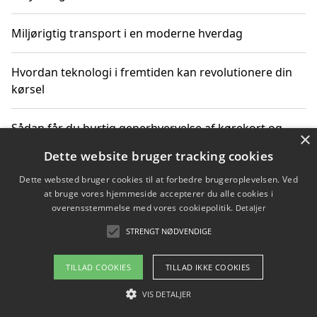
Miljørigtig transport i en moderne hverdag
Hvordan teknologi i fremtiden kan revolutionere din
kørsel
Sådan får du hurtig generhvervelse af kørekort og
×
kører mere miljøvenligt
Dette website bruger tracking cookies
Dette websted bruger cookies til at forbedre brugeroplevelsen. Ved
Sådan lærer du miljørigtig kørsel hos en køreskole i
at bruge vores hjemmeside accepterer du alle cookies i
Gentofte
overensstemmelse med vores cookiepolitik.
Detaljer
STRENGT NØDVENDIGE
Copyright 2026 - Pilanto Aps
TILLAD COOKIES
TILLAD IKKE COOKIES
Om / kontakt
Blog
Betingelser
VIS DETALJER